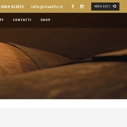
 0464 412073
info@vivallis.it
AREA SOCI
TY
CONTATTI
SHOP