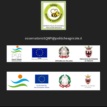
osservatorioSQNPI@politicheagricole.it