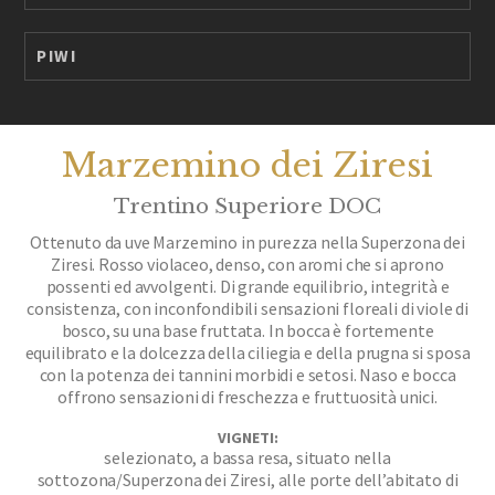
PIWI
Marzemino dei Ziresi
Trentino Superiore DOC
Ottenuto da uve Marzemino in purezza nella Superzona dei
Ziresi. Rosso violaceo, denso, con aromi che si aprono
possenti ed avvolgenti. Di grande equilibrio, integrità e
consistenza, con inconfondibili sensazioni floreali di viole di
bosco, su una base fruttata. In bocca è fortemente
equilibrato e la dolcezza della ciliegia e della prugna si sposa
con la potenza dei tannini morbidi e setosi. Naso e bocca
offrono sensazioni di freschezza e fruttuosità unici.
VIGNETI:
selezionato, a bassa resa, situato nella
sottozona/Superzona dei Ziresi, alle porte dell’abitato di