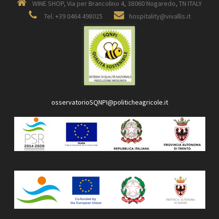
WINE SHOP, Via per Brancolino 4, 38060 Nogaredo, TN ITALY
Tel. +39 0464 498025
hospitality@vivallis.it
osservatorioSQNPI@politicheagricole.it