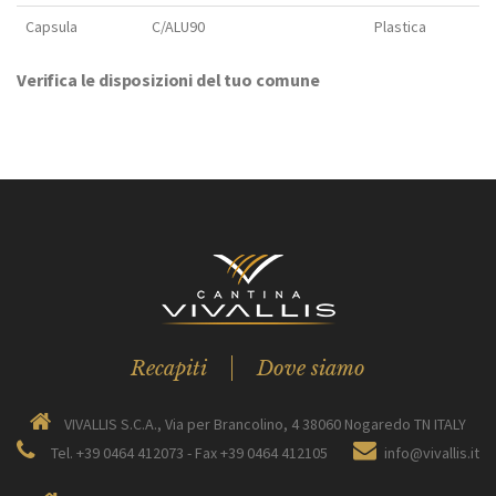
Capsula
C/ALU90
Plastica
Verifica le disposizioni del tuo comune
Recapiti
Dove siamo
VIVALLIS S.C.A., Via per Brancolino, 4 38060 Nogaredo TN ITALY
Tel. +39 0464 412073 - Fax +39 0464 412105
info@vivallis.it