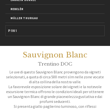
LAGREIN DUNKEL
REBELÈR
MÜLLER THURGAU
PIWI
Sauvignon Blanc
Trentino DOC
Le uve di questo Sauvignon Blanc provengono da vigneti
selezionati, a quota di circa 500 metri slm nelle zone vocate
di alta collina della nostra valle.
La favorevole esposizione solare dei vigneti e la notevole
escursione termica offrono le condizioni ideali per ottenere
un Sauvignon Blanc di grande piacevolezza gustativa e dai
profumi seducenti.
Si presenta giallo paglierino luminoso, con riflessi