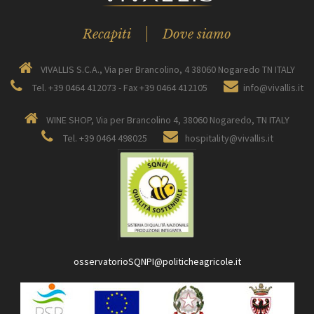
Recapiti
Dove siamo
VIVALLIS S.C.A., Via per Brancolino, 4 38060 Nogaredo TN ITALY
Tel. +39 0464 412073 - Fax +39 0464 412105
info@vivallis.it
WINE SHOP, Via per Brancolino 4, 38060 Nogaredo, TN ITALY
Tel. +39 0464 498025
hospitality@vivallis.it
osservatorioSQNPI@politicheagricole.it