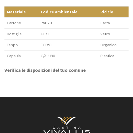
Materiale
Codice ambientale
Riciclo
Cartone
PAP20
Carta
Bottiglia
GL71
Vetro
Tappo
FOR51
Organico
Capsula
C/ALU90
Plastica
Verifica le disposizioni del tuo comune