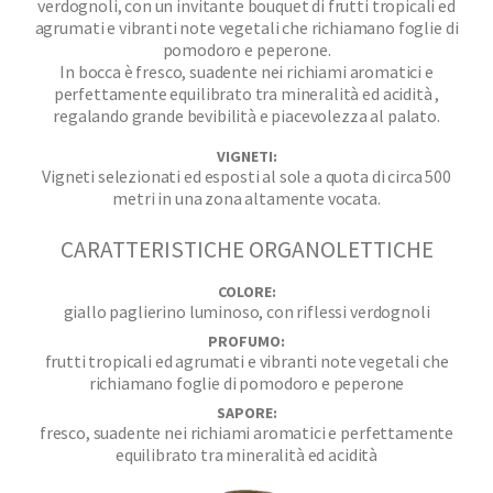
verdognoli, con un invitante bouquet di frutti tropicali ed
agrumati e vibranti note vegetali che richiamano foglie di
pomodoro e peperone.
In bocca è fresco, suadente nei richiami aromatici e
perfettamente equilibrato tra mineralità ed acidità ,
regalando grande bevibilità e piacevolezza al palato.
VIGNETI:
Vigneti selezionati ed esposti al sole a quota di circa 500
metri in una zona altamente vocata.
CARATTERISTICHE ORGANOLETTICHE
COLORE:
giallo paglierino luminoso, con riflessi verdognoli
PROFUMO:
frutti tropicali ed agrumati e vibranti note vegetali che
richiamano foglie di pomodoro e peperone
SAPORE:
fresco, suadente nei richiami aromatici e perfettamente
equilibrato tra mineralità ed acidità