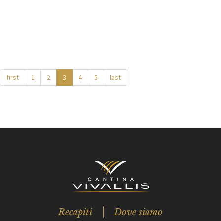
first
1
2
3
4
5
last
Recapiti
Dove siamo