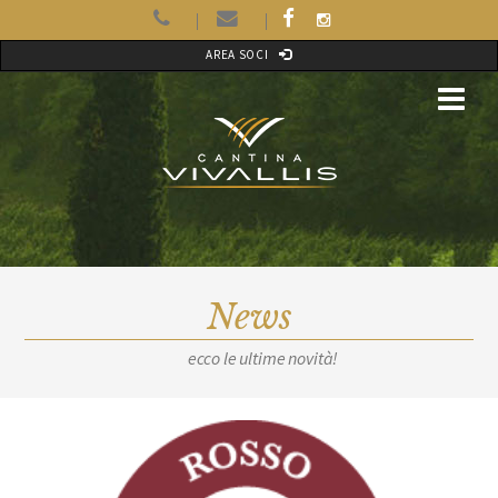
AREA SOCI
News
ecco le ultime novità!