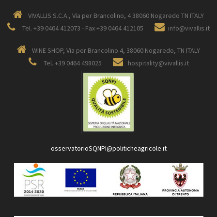
VIVALLIS S.C.A., Via per Brancolino, 4 38060 Nogaredo TN ITALY
Tel. +39 0464 412073 - Fax +39 0464 412105
info@vivallis.it
WINE SHOP, Via per Brancolino 4, 38060 Nogaredo, TN ITALY
Tel. +39 0464 498025
hospitality@vivallis.it
osservatorioSQNPI@politicheagricole.it