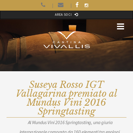
AREA SOCI
Suseya Rosso IGT
Vallagarina premiato al
Mundus Vini 2016
Springtasting
Al Mundus Vini 2016 Springtasting, una giuria
internazionale composta da 160 elementi tra enologi,