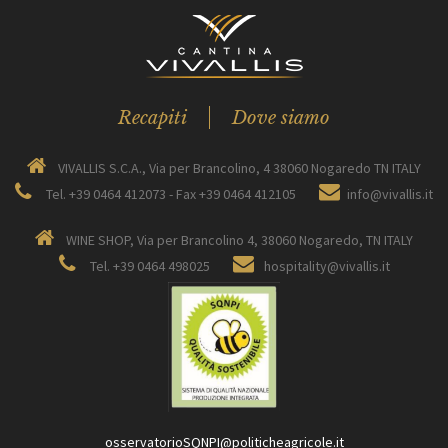
Recapiti
Dove siamo
VIVALLIS S.C.A., Via per Brancolino, 4 38060 Nogaredo TN ITALY
Tel. +39 0464 412073 - Fax +39 0464 412105
info@vivallis.it
WINE SHOP, Via per Brancolino 4, 38060 Nogaredo, TN ITALY
Tel. +39 0464 498025
hospitality@vivallis.it
osservatorioSQNPI@politicheagricole.it